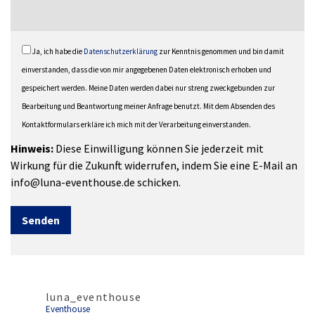
Ja, ich habe die
Datenschutzerklärung
zur Kenntnis genommen und bin damit
einverstanden, dass die von mir angegebenen Daten elektronisch erhoben und
gespeichert werden. Meine Daten werden dabei nur streng zweckgebunden zur
Bearbeitung und Beantwortung meiner Anfrage benutzt. Mit dem Absenden des
Kontaktformulars erkläre ich mich mit der Verarbeitung einverstanden.
Hinweis:
Diese Einwilligung können Sie jederzeit mit
Wirkung für die Zukunft widerrufen, indem Sie eine E-Mail an
info@luna-eventhouse.de schicken.
Bitte
lasse
dieses
Alternative:
Feld
leer.
luna_eventhouse
Eventhouse