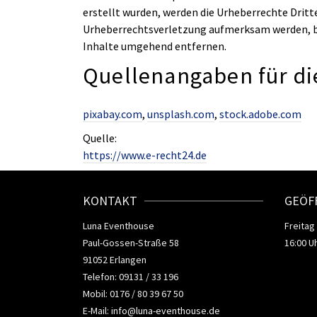
erstellt wurden, werden die Urheberrechte Dritt
Urheberrechtsverletzung aufmerksam werden, bi
Inhalte umgehend entfernen.
Quellenangaben für di
pixabay.com
,
unsplash.com
,
stock.adobe.com
Quelle:
https://www.e-recht24.de
KONTAKT
GEÖF
Luna Eventhouse
Freitag
Paul-Gossen-Straße 58
16:00 Uh
91052 Erlangen
Telefon: 09131 / 33 196
Mobil: 0176 / 80 39 67 50
E-Mail:
info@luna-eventhouse.de