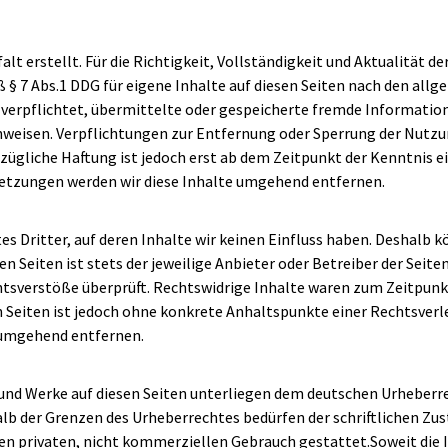
alt erstellt. Für die Richtigkeit, Vollständigkeit und Aktualität 
§ 7 Abs.1 DDG für eigene Inhalte auf diesen Seiten nach den allg
ht verpflichtet, übermittelte oder gespeicherte fremde Informat
 hinweisen. Verpflichtungen zur Entfernung oder Sperrung der Nut
zügliche Haftung ist jedoch erst ab dem Zeitpunkt der Kenntnis 
tzungen werden wir diese Inhalte umgehend entfernen.
s Dritter, auf deren Inhalte wir keinen Einfluss haben. Deshalb k
n Seiten ist stets der jeweilige Anbieter oder Betreiber der Seite
tsverstöße überprüft. Rechtswidrige Inhalte waren zum Zeitpunkt
n Seiten ist jedoch ohne konkrete Anhaltspunkte einer Rechtsve
 umgehend entfernen.
e und Werke auf diesen Seiten unterliegen dem deutschen Urheberre
lb der Grenzen des Urheberrechtes bedürfen der schriftlichen Zus
den privaten, nicht kommerziellen Gebrauch gestattet.Soweit die I